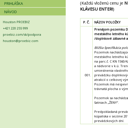
(Každú vloženú cenu je
N
PRIHLÁŠKA
KLÁVESU ENTER!
)
NÁVOD
Houston PROEBIZ
P. Č.
NÁZOV POLOŽKY
+421 220 255 999
Prenájom pozemku D. 
mestského letného kú
proebiz.com/sk/podpora
/doplnkové zábavné a
houston@proebiz.com
Bližšia špecifikácia pol
Pozemok nachádzajúci
mestského letného kú
na parc.č. C KN 1560/4
a nádvorie v k.ú. Tren
umiestnenia vlastnéh
001.
prevádzku doplnkový
atrakcií o celkovej v
Pozemok má nespevn
trávnatá plocha o vý
Pozemok sa nachádza v
šatniach „ŽENY“.
Predpokladaná prevá
kúpaliska v sezóne 201
prevádzkových dní.