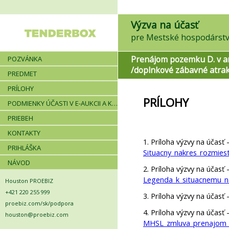
Výzva na účasť
pre Mestské hospodárstvo
Prenájom pozemku D. v ar
POZVÁNKA
/doplnkové zábavné atrak
PREDMET
PRÍLOHY
PRÍLOHY
PODMIENKY ÚČASTI V E-AUKCII A KRITÉRIÁ
PRIEBEH
KONTAKTY
1. Príloha výzvy na účasť 
PRIHLÁŠKA
Situacny_nakres_rozmies
NÁVOD
2. Príloha výzvy na účasť 
Legenda_k_situacnemu_n
Houston PROEBIZ
+421 220 255 999
3. Príloha výzvy na účasť 
proebiz.com/sk/podpora
4. Príloha výzvy na účasť 
houston@proebiz.com
MHSL_zmluva_prenajom