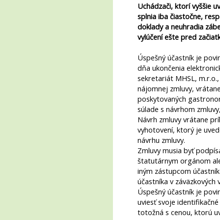
Uchádzači, ktorí vyššie 
splnia iba čiastočne, res
doklady a neuhradia zábe
vylúčení ešte pred začia
Úspešný účastník je povi
dňa ukončenia elektronick
sekretariát MHSL, m.r.o.
nájomnej zmluvy, vrátane 
poskytovaných gastronomi
súlade s návrhom zmluvy, 
Návrh zmluvy vrátane prí
vyhotovení, ktorý je uve
návrhu zmluvy.
Zmluvy musia byť podpís
štatutárnym orgánom al
iným zástupcom účastník
účastníka v záväzkových 
Úspešný účastník je pov
uviesť svoje identifikačn
totožná s cenou, ktorú uv