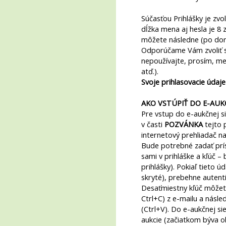
Súčasťou Prihlášky je zvo
dĺžka mena aj hesla je 8
môžete následne (po doru
Odporúčame Vám zvoliť s
nepoužívajte, prosím, medz
atď.).
Svoje prihlasovacie údaje
AKO VSTÚPIŤ DO E-AUKČ
Pre vstup do e-aukčnej s
v časti
POZVÁNKA
tejto 
internetový prehliadač na
Bude potrebné zadať prís
sami v prihláške a kľúč 
prihlášky). Pokiaľ tieto ú
skryté), prebehne autenti
Desaťmiestny kľúč môžet
Ctrl+C) z e-mailu a násle
(Ctrl+V). Do e-aukčnej si
aukcie (začiatkom býva o