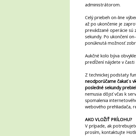
administrátorom.
Celý priebeh on-line výb
až po ukončenie je zapro
prevádzané operácie sú
sekundy. Po ukončení on
ponúknutá možnosť zobraz
Aukčné kolo býva obvykle 
predĺžení nájdete v časti
Z technickej podstaty fu
neodporúčame čakať s vkl
posledné sekundy prebie
nemusia dôjsť včas k se
spomalenia internetovéh
webového prehliadača, r
AKO VLOŽIŤ PRÍLOHU?
V prípade, ak potrebujet
prosím, kontaktujte Hotl