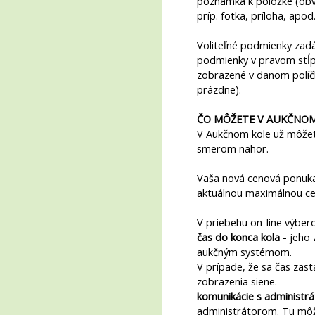
poznámka k položke (obvy
príp. fotka, príloha, apod.
Voliteľné podmienky zadá
podmienky v pravom stĺpc
zobrazené v danom políčk
prázdne).
ČO MÔŽETE V AUKČNOM
V Aukčnom kole už môžet
smerom nahor.
Vaša nová cenová ponuk
aktuálnou maximálnou ce
V priebehu on-line výber
čas do konca kola
- jeho 
aukčným systémom.
V prípade, že sa čas zast
zobrazenia siene.
komunikácie s administr
administrátorom. Tu môž