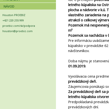
letného kúpaliska na Ost
NÁVOD
plocha a nádvorie v k.ú. 
vlastného zariadenia na
Houston PROEBIZ
atrakcií o celkovej výmer
+421 220 255 999
Pozemok má nespevnený 
proebiz.com/sk/podpora
m²
houston@proebiz.com
Pozemok sa nachádza v ča
Pre informáciu uvádzame
kúpalisko v prevádzke 62 
návštevníkov.
Doba nájmu je stanoven
01.09.2019.
Vyvolávacia cena predmet
prevádzkový deň.
Záujemcovia ponúkajú sv
Za prevádzkový deň sa p
letného kúpaliska otvore
Predpokladaná prevádzka 
prevádzkových dní.