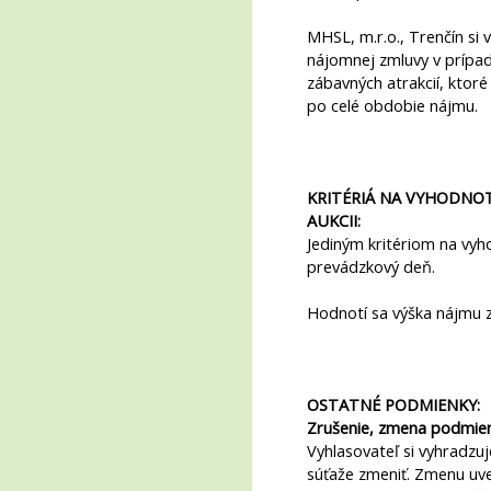
MHSL, m.r.o., Trenčín si
nájomnej zmluvy v prípa
zábavných atrakcií, kto
po celé obdobie nájmu.
KRITÉRIÁ NA VYHODNOT
AUKCII:
Jediným kritériom na vy
prevádzkový deň.
Hodnotí sa výška nájmu 
OSTATNÉ PODMIENKY:
Zrušenie, zmena podmien
Vyhlasovateľ si vyhradzu
súťaže zmeniť. Zmenu uv