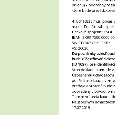
prílohu) - podrobný rozs
ktoré bude prevádzkovať
4. Uchádzač musí počas v
m.r.o., Trenčín zábezpeku 
Bankové spojenie: ČSOB a
IBAN: SK93 7500 0000 00
SWIFT/BIC: CEKOSKBX
VS: 26020
Do poznámky uviesť obc
bude zúčastňovať elektron
(ID 1097), pre identifikáci
Scan dokladu o úhrade vlo
Úspešnému uchádzačovi 
použitá ako kaucia v zmy
predaja a vrátená bude 
odovzdaný v pôvodnom s
Termín vrátenia kaucie d
Neúspešným uchádzačom 
17.07.2019.