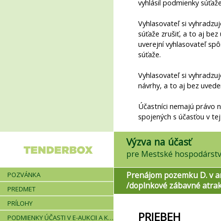
vyhlásil podmienky súťaže
Vyhlasovateľ si vyhradzu
súťaže zrušiť, a to aj be
uverejní vyhlasovateľ sp
súťaže.
Vyhlasovateľ si vyhradzu
návrhy, a to aj bez uved
Účastníci nemajú právo 
spojených s účasťou v tej
Výzva na účasť
pre Mestské hospodárstvo
Prenájom pozemku D. v ar
POZVÁNKA
/doplnkové zábavné atrak
PREDMET
PRÍLOHY
PRIEBEH
PODMIENKY ÚČASTI V E-AUKCII A KRITÉRIÁ