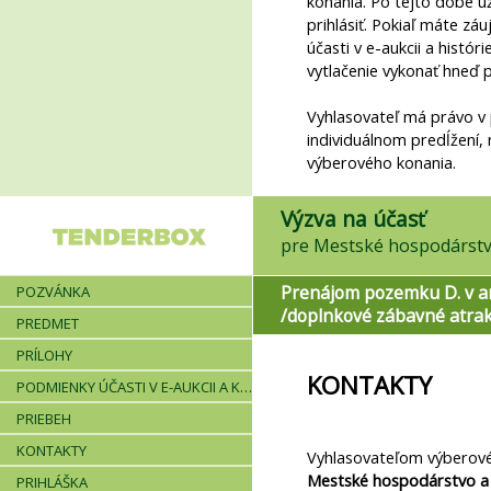
konania. Po tejto dobe 
prihlásiť. Pokiaľ máte zá
účasti v e-aukcii a hist
vytlačenie vykonať hneď p
Vyhlasovateľ má právo v
individuálnom predĺžení,
výberového konania.
Výzva na účasť
pre Mestské hospodárstvo
Prenájom pozemku D. v ar
POZVÁNKA
/doplnkové zábavné atrak
PREDMET
PRÍLOHY
KONTAKTY
PODMIENKY ÚČASTI V E-AUKCII A KRITÉRIÁ
PRIEBEH
KONTAKTY
Vyhlasovateľom výberové
Mestské hospodárstvo a 
PRIHLÁŠKA