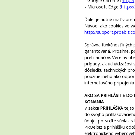
- Google Chrome (
http:
- Microsoft Edge (
https:
Ďalej je nutné mať v preh
Návod, ako cookies vo we
http://support.proebiz.c
Správna funkčnosť iných 
garantovaná. Prosíme, po
prehliadačov. Verejný ob
prípady, ak uchádzačovi 
dôsledku technických pr
použitie iného ako odpo
internetového pripojenia
AKO SA PRIHLÁSITE D
KONANIA
V sekcii
PRIHLÁŠKA
tejto
do svojho prihlasovacie
údaje, potvrďte súhlas s 
PROe.biz a prihlášku odoš
elektronického výberovéh