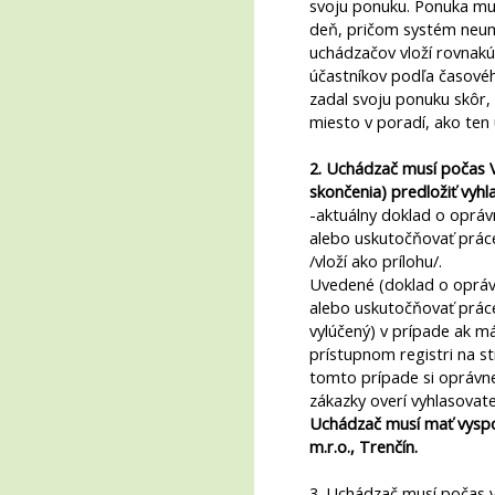
svoju ponuku. Ponuka mu
deň, pričom systém neumo
uchádzačov vloží rovnak
účastníkov podľa časového
zadal svoju ponuku skôr
miesto v poradí, ako ten
2. Uchádzač musí počas 
skončenia) predložiť vyhla
-aktuálny doklad o opráv
alebo uskutočňovať prác
/vloží ako prílohu/.
Uvedené (doklad o opráv
alebo uskutočňovať prác
vylúčený) v prípade ak m
prístupnom registri na s
tomto prípade si oprávn
zákazky overí vyhlasovate
Uchádzač musí mať vyspo
m.r.o., Trenčín.
3. Uchádzač musí počas v