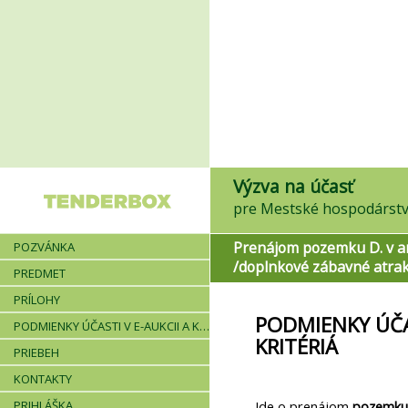
Výzva na účasť
pre Mestské hospodárstvo
Prenájom pozemku D. v ar
POZVÁNKA
/doplnkové zábavné atrak
PREDMET
PRÍLOHY
PODMIENKY ÚČAS
PODMIENKY ÚČASTI V E-AUKCII A KRITÉRIÁ
KRITÉRIÁ
PRIEBEH
KONTAKTY
PRIHLÁŠKA
Ide o prenájom
pozemku 