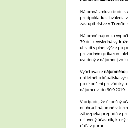
Nájomná zmluva bude s v
predpokladu schválenia 
zastupiteľstve v Trenčíne
Nájomné nájomca vypočí
79 dní x výsledná vydra
uhradí v plnej výške po 
prevodným príkazom aleb
uvedený v nájomnej zmlu
Vyúčtovanie
nájomného
p
dní letného kúpaliska vy
po ukončení prevádzky a 
nájomcovi do 30.9.2019
V prípade, že úspešný úč
neuhradí nájomné v term
zábezpeka prepadá v pro
oslovený účastník, ktorý s
ďalší v poradí.