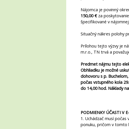
Nájomca je povinný okre
150,00 €
za poskytovanie s
špecifikované v nájomnej
Situačný nákres polohy p
Prílohou tejto výzvy je 
m.r.o., TN trvá a považu
Predmet nájmu tejto elek
Obhliadku je možné uskut
dohovoru s p. Buchelom, 
počas vstupného kola 29.
do 14,00 hod. Náklady na
PODMIENKY ÚČASTI V E-
1. Uchádzač musí počas v
ponuku, pričom v tomto k