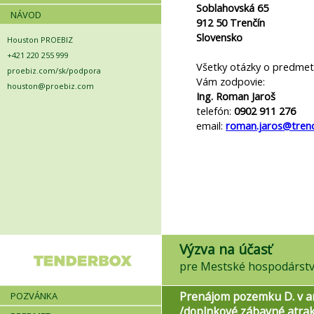
Soblahovská 65
NÁVOD
912 50
Trenčín
Slovensko
Houston PROEBIZ
+421 220 255 999
Všetky otázky o predmet
proebiz.com/sk/podpora
Vám zodpovie:
houston@proebiz.com
Ing. Roman Jaroš
telefón:
0902 911 276
email:
roman.jaros@trenc
Výzva na účasť
pre Mestské hospodárstvo
Prenájom pozemku D. v ar
POZVÁNKA
/doplnkové zábavné atrak