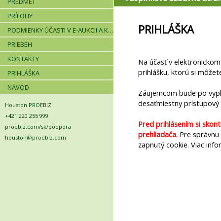
PREDMET
PRÍLOHY
PRIHLÁŠKA
PODMIENKY ÚČASTI V E-AUKCII A KRITÉRIÁ
PRIEBEH
KONTAKTY
Na účasť v elektronickom
prihlášku, ktorú si môžet
PRIHLÁŠKA
NÁVOD
Záujemcom bude po vyplne
desaťmiestny prístupový 
Houston PROEBIZ
+421 220 255 999
Pred prihlásením si skon
proebiz.com/sk/podpora
prehliadača.
Pre správnu f
houston@proebiz.com
zapnutý cookie. Viac info