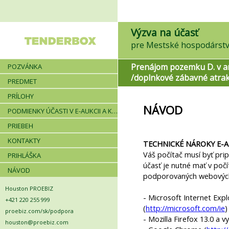
Výzva na účasť
pre Mestské hospodárstvo
Prenájom pozemku D. v ar
POZVÁNKA
/doplnkové zábavné atrak
PREDMET
PRÍLOHY
NÁVOD
PODMIENKY ÚČASTI V E-AUKCII A KRITÉRIÁ
PRIEBEH
KONTAKTY
TECHNICKÉ NÁROKY E-
Váš počítač musí byť pri
PRIHLÁŠKA
účasť je nutné mať v počí
NÁVOD
podporovaných webových
Houston PROEBIZ
- Microsoft Internet Expl
+421 220 255 999
(
http://microsoft.com/ie
)
proebiz.com/sk/podpora
- Mozilla Firefox 13.0 a vy
houston@proebiz.com