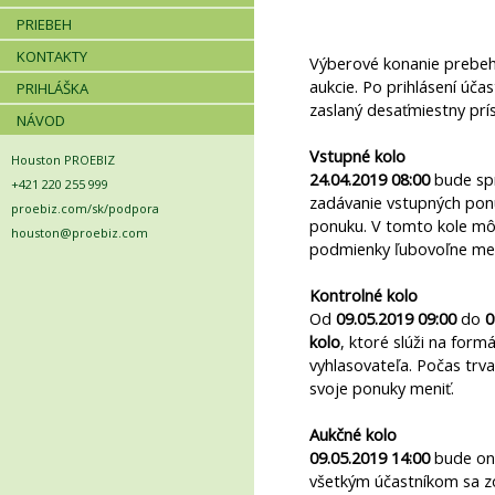
PRIEBEH
KONTAKTY
Výberové konanie prebeh
aukcie. Po prihlásení úč
PRIHLÁŠKA
zaslaný desaťmiestny prí
NÁVOD
Vstupné kolo
Houston PROEBIZ
24.04.2019 08:00
bude spr
+421 220 255 999
zadávanie vstupných ponú
proebiz.com/sk/podpora
ponuku. V tomto kole môž
houston@proebiz.com
podmienky ľubovoľne men
Kontrolné kolo
Od
09.05.2019 09:00
do
0
kolo
, ktoré slúži na form
vyhlasovateľa. Počas trv
svoje ponuky meniť.
Aukčné kolo
09.05.2019 14:00
bude on-
všetkým účastníkom sa zo