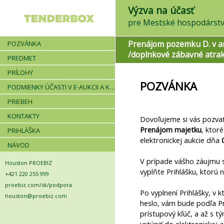
Výzva na účasť
pre Mestské hospodárstvo
Prenájom pozemku D. v ar
POZVÁNKA
/doplnkové zábavné atrak
PREDMET
PRÍLOHY
POZVÁNKA
PODMIENKY ÚČASTI V E-AUKCII A KRITÉRIÁ
PRIEBEH
KONTAKTY
Dovoľujeme si vás pozva
Prenájom majetku
, ktor
PRIHLÁŠKA
elektronickej aukcie dňa
NÁVOD
V prípade vášho záujmu s
Houston PROEBIZ
vyplňte Prihlášku, ktorú 
+421 220 255 999
proebiz.com/sk/podpora
Po vyplnení Prihlášky, v k
houston@proebiz.com
heslo, vám bude podľa P
prístupový kľúč, a až s 