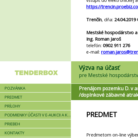
vstúpiť do elektronickej 
https://trencin.proebiz.c
Trenčín
, dňa:
24.04.2019 
Mestské hospodárstvo a 
Ing. Roman Jaroš
telefón:
0902 911 276
e-mail:
roman.jaros@tren
Výzva na účasť
pre Mestské hospodárstvo
Prenájom pozemku D. v ar
POZVÁNKA
/doplnkové zábavné atrak
PREDMET
PRÍLOHY
PREDMET
PODMIENKY ÚČASTI V E-AUKCII A KRITÉRIÁ
PRIEBEH
KONTAKTY
Predmetom on-line výber