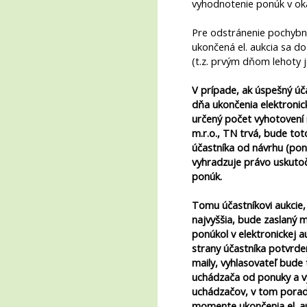
vyhodnotenie ponúk v oka
Pre odstránenie pochybn
ukončená el. aukcia sa d
(t.z. prvým dňom lehoty j
V prípade, ak úspešný úč
dňa ukončenia elektronick
určený počet vyhotovení
m.r.o., TN trvá, bude to
účastníka od návrhu (pon
vyhradzuje právo uskutoč
ponúk.
Tomu účastníkovi aukcie,
najvyššia, bude zaslaný m
ponúkol v elektronickej a
strany účastníka potvr
maily, vyhlasovateľ bude
uchádzača od ponuky a vy
uchádzačov, v tom poradí
momente ukončenia el. au