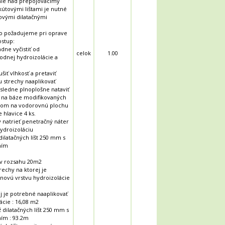
nie nad prepojovacímy
útovými lištami je nutné
novými dilatačnými
o požadujeme pri oprave
ostup:
dne vyčistiť od
celok
1.00
vodnej hydroizolácie a
šiť vlhkosť a pretaviť
 strechy naaplikovať
sledne plnoplošne nataviť
u na báze modifikovaných
otom na vodorovnú plochu
 hlavice 4 ks.
ky natrieť penetračný náter
hydroizoláciu
ilatačných líšt 250 mm s
ním
 v rozsahu 20m2
rechy na ktorej je
novú vrstvu hydroizolácie
ej je potrebné naaplikovať
ácie : 16,08 m2
 dilatačných líšt 250 mm s
ím : 93.2m