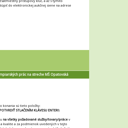
saťmiestny prístupový kľúč, a až s týmito
úpiť do elektronickej aukčnej siene na adrese
ampiarských prác na streche MŠ Opatovská
konania sú tieto položky:
POTVRDIŤ STLAČENÍM KLÁVESU ENTER!
)
ku
na všetky požadované služby/tovary/práce
v
 kvalite a za podmienok uvedených v tejto