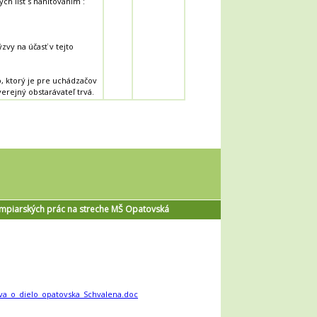
ch líšt s nanitovaním :
zvy na účasť v tejto
o, ktorý je pre uchádzačov
erejný obstarávateľ trvá.
ampiarských prác na streche MŠ Opatovská
va_o_dielo_opatovska_Schvalena.doc