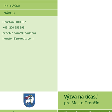
PRIHLÁŠKA
NÁVOD
Houston PROEBIZ
+421 220 255 999
proebiz.com/sk/podpora
houston@proebiz.com
Výzva na účasť
pre Mesto Trenčín