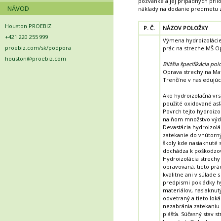
pozvánke a jej prípadných príl
NÁVOD
náklady na dodanie predmetu z
Houston PROEBIZ
P. Č.
NÁZOV POLOŽKY
+421 220 255 999
Výmena hydroizolácie
proebiz.com/sk/podpora
prác na streche MŠ O
houston@proebiz.com
Bližšia špecifikácia pol
Oprava strechy na Ma
Trenčíne v nasledujú
Ako hydroizolačná vrs
použité oxidované asf
Povrch tejto hydroizo
na ňom množstvo výdutí
Devastácia hydroizolá
zatekanie do vnútorn
školy kde nasiaknuté s
dochádza k poškodzo
Hydroizolácia strechy
opravovaná, tieto prá
kvalitne ani v súlade 
predpismi pokládky h
materiálov, nasiaknutý
odvetraný a tieto lok
nezabránia zatekaniu
plášťa. Súčasný stav s