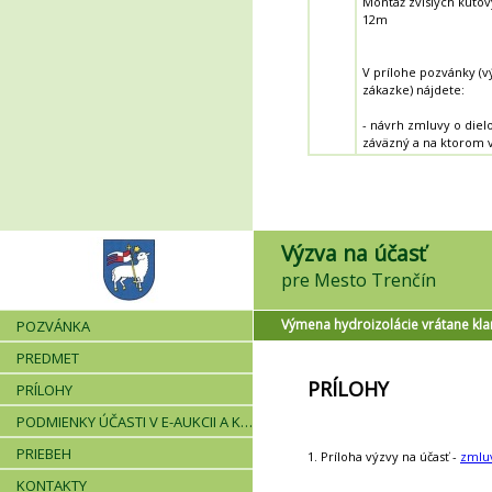
Montáž zvislých kútový
12m
V prílohe pozvánky (vý
zákazke) nájdete:
- návrh zmluvy o diel
záväzný a na ktorom v
Výzva na účasť
pre Mesto Trenčín
Výmena hydroizolácie vrátane kl
POZVÁNKA
PREDMET
PRÍLOHY
PRÍLOHY
PODMIENKY ÚČASTI V E-AUKCII A KRITÉRIÁ
PRIEBEH
1. Príloha výzvy na účasť -
zmlu
KONTAKTY