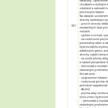
havarijný. Oplechova
chodbami a bočnými k
odstrániť a nahradiť 
plechovými lištami.
Na základe uvedenéh
strechy nasledujúci p
- povrch strechy dôkla
001.
nestabilných častí pô
nečistôt
- výdute rozrezať, vysu
- na vodorovnú plochu
penetračný náter a ná
hydroizolačnú krytin
asfaltových pásov, p
strechy osadiť vetracie
- na zvislé plochy ati
a nataviť plnoplošne 
- demontáž a montáž d
následným pretmele
Rozsah prác :
- vyspravenie lokalne
- vodorovná plocha st
potrebné naaplikovať 
: 48,2m2
- plocha atiky na ktor
novú vrstvu hydroizol
- - demontáž a montáž
následným pretmelen