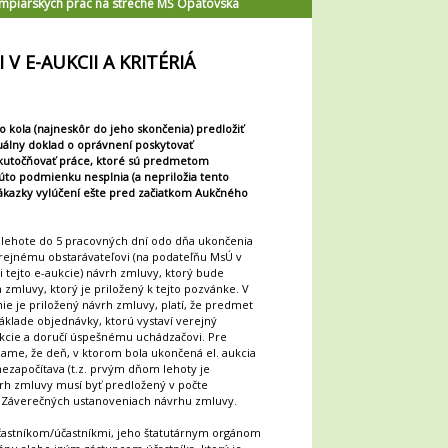
ampiarských prác na streche MŠ Opatovská
V E-AUKCII A KRITÉRIÁ
kola (najneskôr do jeho skončenia) predložiť
uálny doklad o oprávnení poskytovať
skutočňovať práce, ktoré sú predmetom
túto podmienku nesplnia (a nepriložia tento
ákazky vylúčení ešte pred začiatkom Aukčného
 lehote do 5 pracovných dní odo dňa ukončenia
erejnému obstarávateľovi (na podateľňu MsÚ v
i tejto e-aukcie) návrh zmluvy, ktorý bude
zmluvy, ktorý je priložený k tejto pozvánke. V
nie je priložený návrh zmluvy, platí, že predmet
klade objednávky, ktorú vystaví verejný
ukcie a doručí úspešnému uchádzačovi. Pre
ame, že deň, v ktorom bola ukončená el. aukcia
nezapočítava (t.z. prvým dňom lehoty je
vrh zmluvy musí byť predložený v počte
v Záverečných ustanoveniach návrhu zmluvy.
častníkom/účastníkmi, jeho štatutárnym orgánom