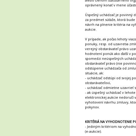
alebo členom štatutárneho org
oprávnený konať v mene účastn
Úspešný uchádzač je povinný 
za predmet súťaže, ktorá bude 
návrh na plnenie kritéria na v
aukcie.
V prípade, ak počas lehoty via
ponuky, resp. od uzavretia zml
verejný obstarávateľ právo uza
hodnotení ponúk ako ďalší v po
spomedzi neúspešných uchádza
obstarávateľ právo (nie povinn
odstúpenie uchádzača od zmluv
situácie, ak:
- uchádzač odstúpi od svojej
obstarávateľovi,
- uchádzač odmietne uzavrieť 
- ak úspešný uchádzač v lehot
elektronickej aukcie nedoručí
vyhotovení návrhu zmluvy, kt
pokynov.
KRITÉRIÁ NA VYHODNOTENIE PO
- Jediným kritériom na vyhodn
(e-aukcie).