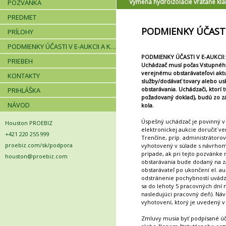
Výmena hydroizolácie vrátane kl
POZVÁNKA
PREDMET
PODMIENKY ÚČASTI 
PRÍLOHY
PODMIENKY ÚČASTI V E-AUKCII A KRITÉRIÁ
PODMIENKY ÚČASTI V E-AUKCII:
PRIEBEH
Uchádzač musí počas Vstupného 
verejnému obstarávateľovi akt
KONTAKTY
služby/dodávať tovary alebo u
obstarávania. Uchádzači, ktorí 
PRIHLÁŠKA
požadovaný doklad), budú zo z
NÁVOD
kola.
Úspešný uchádzač je povinný v
Houston PROEBIZ
elektronickej aukcie doručiť v
+421 220 255 999
Trenčíne, príp. administrátorov
proebiz.com/sk/podpora
vyhotovený v súlade s návrhom 
prípade, ak pri tejto pozvánke 
houston@proebiz.com
obstarávania bude dodaný na zá
obstarávateľ po ukončení el. a
odstránenie pochybností uvádz
sa do lehoty 5 pracovných dní 
nasledujúci pracovný deň). Ná
vyhotovení, ktorý je uvedený 
Zmluvy musia byť podpísané ú