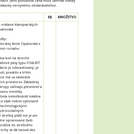
ohách. Jeho ponuková cena musí zahŕňať všetky
ákazky verejnému obstarávateľovi.
MJ
MNOŽSTVO
 vrátane klampiarských
patovská
ožky:
terskej škole Opatovská v
com rozsahu:
tva boli na streche
altové pásy typu FOALBIT.
lácie je zdevastovaný, je
, prasklín a trhlín.
cie má za následok
ých priestorov Základnej
tropy začínajú plesnivieť a
vaniu omietky.
 bola niekoľkokrát lokálne
ce však neboli vykonané
s technologickými
ydroizolačných
 strešný plášť nie je ani
álne opravované časti
 zrážok do strešného
trechy sa dá nazvať ako