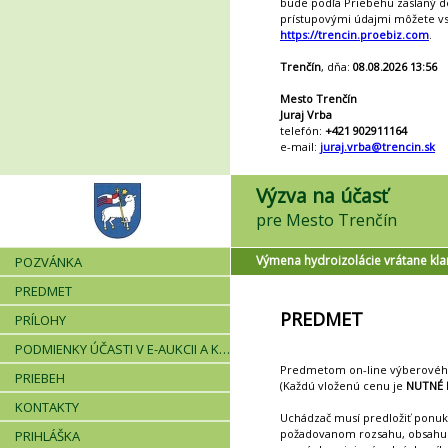
bude podľa Priebehu zaslaný de
prístupovými údajmi môžete vst
https://trencin.proebiz.com
.
Trenčín
, dňa:
08.08.2026 13:56
Mesto Trenčín
Juraj Vrba
telefón:
+421 902911164
e-mail:
juraj.vrba@trencin.sk
Výzva na účasť
pre Mesto Trenčín
Výmena hydroizolácie vrátane kl
POZVÁNKA
PREDMET
PREDMET
PRÍLOHY
PODMIENKY ÚČASTI V E-AUKCII A KRITÉRIÁ
Predmetom on-line výberového 
PRIEBEH
(Každú vloženú cenu je
NUTNÉ 
KONTAKTY
Uchádzač musí predložiť ponu
požadovanom rozsahu, obsahu a
PRIHLÁŠKA