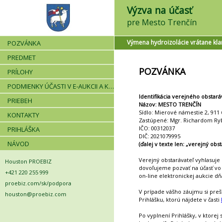
Výzva na účasť
pre Mesto Trenčín
Výmena hydroizolácie vrátane kl
POZVÁNKA
PREDMET
POZVÁNKA
PRÍLOHY
PODMIENKY ÚČASTI V E-AUKCII A KRITÉRIÁ
Identifikácia verejného obstará
PRIEBEH
Názov: MESTO TRENČÍN
Sídlo: Mierové námestie 2, 911
KONTAKTY
Zastúpené: Mgr. Richardom Ry
IČO: 00312037
PRIHLÁŠKA
DIČ: 2021079995
NÁVOD
(ďalej v texte len: „verejný obst
Verejný obstarávateľ vyhlasuje p
Houston PROEBIZ
dovoľujeme pozvať na účasť vo
+421 220 255 999
on-line elektronickej aukcie d
proebiz.com/sk/podpora
V prípade vášho záujmu si preš
houston@proebiz.com
Prihlášku, ktorú nájdete v časti
Po vyplnení Prihlášky, v ktorej