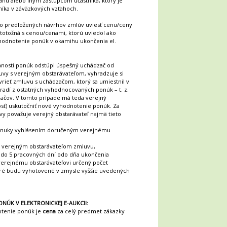
ánu alebo iným zástupcom účastníka, ktorý je
íka v záväzkových vzťahoch.
do predložených návrhov zmlúv uviesť cenu/ceny
totožná s cenou/cenami, ktorú uviedol ako
yhodnotenie ponúk v okamihu ukončenia el.
zanosti ponúk odstúpi úspešný uchádzač od
uvy s verejným obstarávateľom, vyhradzuje si
vrieť zmluvu s uchádzačom, ktorý sa umiestnil v
radí z ostatných vyhodnocovaných ponúk – t. z.
čov. V tomto prípade má teda verejný
osť) uskutočniť nové vyhodnotenie ponúk. Za
y považuje verejný obstarávateľ najmä tieto
 ponuky vyhlásením doručeným verejnému
s verejným obstarávateľom zmluvu,
e do 5 pracovných dní odo dňa ukončenia
 verejnému obstarávateľovi určený počet
oré budú vyhotovené v zmysle vyššie uvedených
NÚK V ELEKTRONICKEJ E-AUKCII:
otenie ponúk je
cena
za celý predmet zákazky