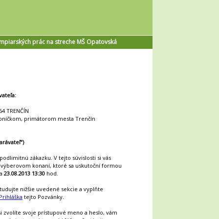
ampiarských prác na streche MŠ Opatovská
vateľa:
 64 TRENČÍN
bníčkom, primátorom mesta Trenčín
arávateľ“)
odlimitnú zákazku. V tejto súvislosti si vás
 výberovom konaní, ktoré sa uskutoční formou
ňa
23.08.2013 13:30
hod.
tudujte nižšie uvedené sekcie a vyplňte
Prihláška
tejto Pozvánky.
 si zvolíte svoje prístupové meno a heslo, vám